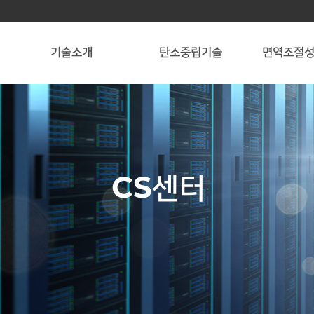
기술소개
탄소중립기술
면역조절
CS센터